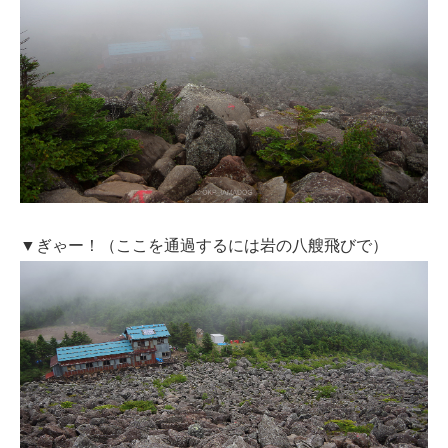
▼ぎゃー！（ここを通過するには岩の八艘飛びで）