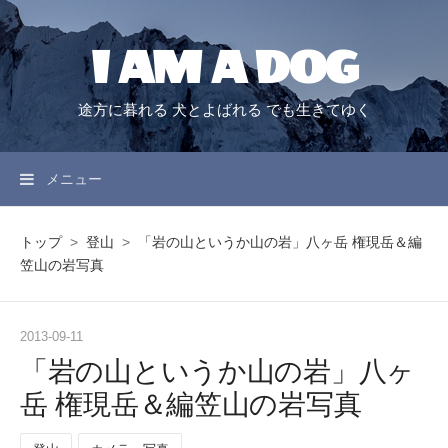
I AM A DOG
途方に暮れる 犬とよばれる でも生きてゆく
メニュー
トップ
>
登山
>
「岩の山というか山の岩」八ヶ岳 権現岳＆編
笠山の岩写真
2013
-
09
-
11
「岩の山というか山の岩」八ヶ
岳 権現岳＆編笠山の岩写真