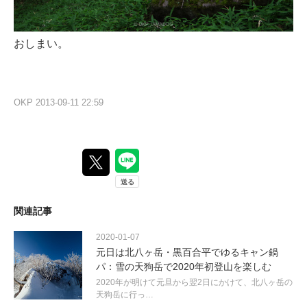
おしまい。
OKP
2013-09-11 22:59
関連記事
2020-01-07
元日は北八ヶ岳・黒百合平でゆるキャン鍋
パ：雪の天狗岳で2020年初登山を楽しむ
2020年が明けて元旦から翌2日にかけて、北八ヶ岳の
天狗岳に行っ…