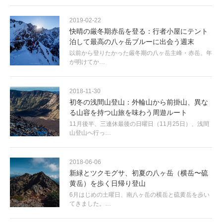
2019-02-22
快晴の厳冬期赤岳を登る：行者小屋にテント
泊して最高の八ヶ岳ブルーに出会う週末
以前から登りたかった厳冬期の八ヶ岳主峰・赤岳。年
が明けてか…
2018-11-30
初冬の浅間山登山：外輪山から前掛山、異な
る山容を持つ山旅を味わう周遊ルート
11月後半、三連休最後の日曜日（11月25日）、浅間
山登山へ行っ…
2018-06-06
新緑とツクモグサ、初夏の八ヶ岳（横岳〜硫
黄岳）を歩く日帰り登山
6月はじめの土曜日、南八ヶ岳の横岳と硫黄岳を歩い
てきました。…