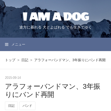
I AM A DOG
途方に暮れる 犬とよばれる でも生きてゆく
メニュー
トップ
>
日記
>
アラフォーバンドマン、3年振りにバンド再開
2015
-
09
-
14
アラフォーバンドマン、3年振
りにバンド再開
日記
バンド