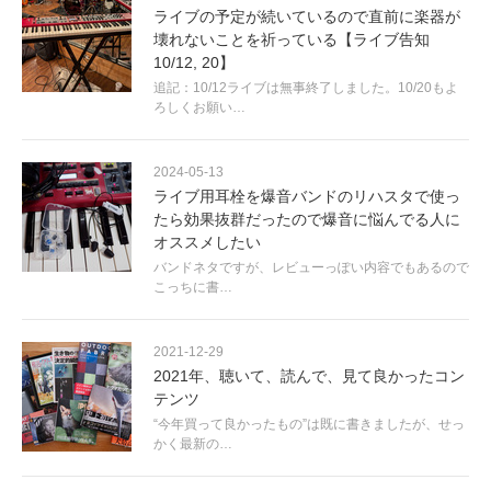
ライブの予定が続いているので直前に楽器が
壊れないことを祈っている【ライブ告知
10/12, 20】
追記：10/12ライブは無事終了しました。10/20もよ
ろしくお願い…
2024-05-13
ライブ用耳栓を爆音バンドのリハスタで使っ
たら効果抜群だったので爆音に悩んでる人に
オススメしたい
バンドネタですが、レビューっぽい内容でもあるので
こっちに書…
2021-12-29
2021年、聴いて、読んで、見て良かったコン
テンツ
“今年買って良かったもの”は既に書きましたが、せっ
かく最新の…