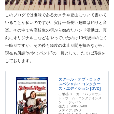
このブログでは趣味であるカメラや登山について書いて
いることが多いのですが、実は一番長い趣味は釣りと音
楽。その中でも高校生の頃から始めたバンド活動は、真
剣にオリジナル曲などをやっていたのは10代後半のごく
一時期ですが、その後も幾度の休止期間を挟みながら、
現在も所謂“おやじバンド”の一員として、たまに演奏を
しております。
スクール・オブ・ロック
スペシャル・コレクター
ズ・エディション [DVD]
出版社/メーカー:
パラマウン
ト・ホーム・エンタテインメ
ント・ジャパン
発売日:
2006/09/08
メディア:
DVD