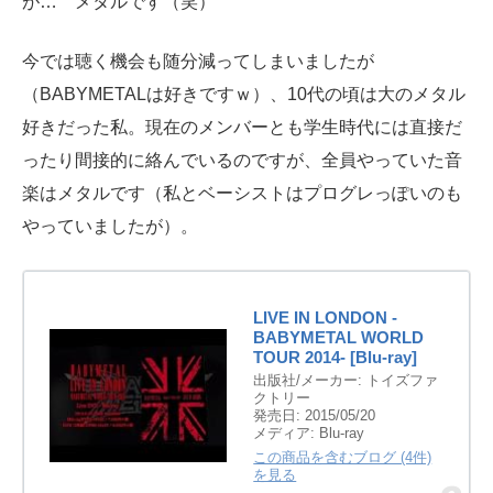
が… メタルです（笑）
今では聴く機会も随分減ってしまいましたが
（BABYMETALは好きですｗ）、10代の頃は大のメタル
好きだった私。現在のメンバーとも学生時代には直接だ
ったり間接的に絡んでいるのですが、全員やっていた音
楽はメタルです（私とベーシストはプログレっぽいのも
やっていましたが）。
LIVE IN LONDON -
BABYMETAL WORLD
TOUR 2014- [Blu-ray]
出版社/メーカー:
トイズファ
クトリー
発売日:
2015/05/20
メディア:
Blu-ray
この商品を含むブログ (4件)
を見る