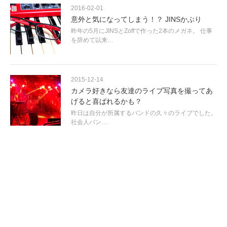
2016-02-01
意外と気になってしまう！？ JINSかぶり
昨年の5月にJINSとZoffで作った2本のメガネ。 仕事
を辞めて以来…
2015-12-14
カメラ好きなら友達のライブ写真を撮ってあ
げると喜ばれるかも？
昨日は自分が所属するバンドの久々のライブでした。
社会人バン…