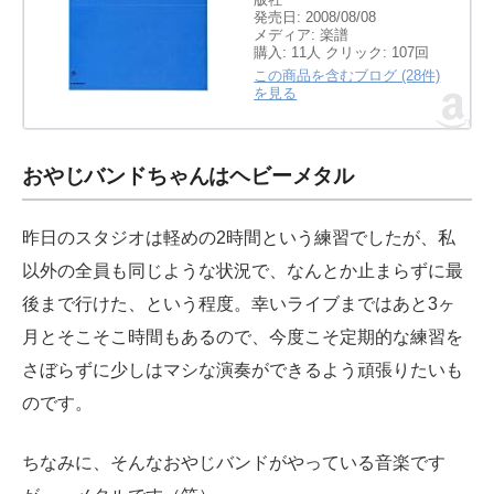
発売日:
2008/08/08
メディア:
楽譜
購入
: 11人
クリック
: 107回
この商品を含むブログ (28件)
を見る
おやじバンドちゃんはヘビーメタル
昨日のスタジオは軽めの2時間という練習でしたが、私
以外の全員も同じような状況で、なんとか止まらずに最
後まで行けた、という程度。幸いライブまではあと3ヶ
月とそこそこ時間もあるので、今度こそ定期的な練習を
さぼらずに少しはマシな演奏ができるよう頑張りたいも
のです。
ちなみに、そんなおやじバンドがやっている音楽です