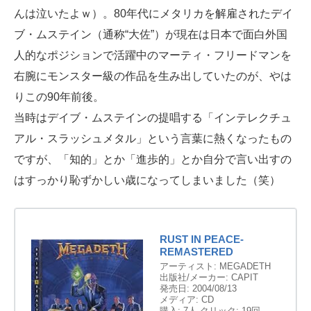
んは泣いたよｗ）。80年代にメタリカを解雇されたデイ
ブ・ムステイン（通称“大佐”）が現在は日本で面白外国
人的なポジションで活躍中のマーティ・フリードマンを
右腕にモンスター級の作品を生み出していたのが、やは
りこの90年前後。
当時はデイブ・ムステインの提唱する「インテレクチュ
アル・スラッシュメタル」という言葉に熱くなったもの
ですが、「知的」とか「進歩的」とか自分で言い出すの
はすっかり恥ずかしい歳になってしまいました（笑）
RUST IN PEACE-
REMASTERED
アーティスト:
MEGADETH
出版社/メーカー:
CAPIT
発売日:
2004/08/13
メディア:
CD
購入
: 7人
クリック
: 19回