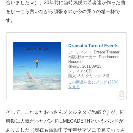
合いましたｗ）、20年前に当時気鋭の若者達が作った曲
をひーこら言いながら頑張るのが今の我々の精一杯で
す。
Dramatic Turn of Events
アーティスト:
Dream Theater
出版社/メーカー:
Roadrunner
Records
発売日:
2011/09/13
メディア:
CD
購入
: 3人
クリック
: 8回
この商品を含むブログ (22件)
を見る
そして、これまたおっさんメタルネタで恐縮ですが、同
時期に人気だったバンドにMEGADETHというバンドが
ありました（現在も活動中で昨年サマソニで見ておっさ