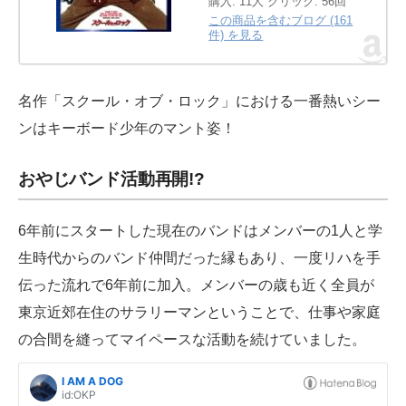
購入
: 11人
クリック
: 56回
この商品を含むブログ (161
件) を見る
名作「スクール・オブ・ロック」における一番熱いシー
ンはキーボード少年のマント姿！
おやじバンド活動再開!?
6年前にスタートした現在のバンドはメンバーの1人と学
生時代からのバンド仲間だった縁もあり、一度リハを手
伝った流れで6年前に加入。メンバーの歳も近く全員が
東京近郊在住のサラリーマンということで、仕事や家庭
の合間を縫ってマイペースな活動を続けていました。