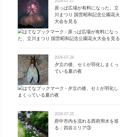
2026-07-27
原っぱ広場が有料になった、立
川まつり 国営昭和記念公園花火
大会を見る
2026-07-26
夕立の後、セミが羽化しまくっ
ている夏の夜
2026-07-25
府中市内を流れる西府用水を巡
る：四谷エリア③