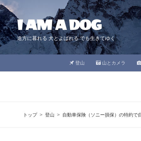
I AM A DOG
途方に暮れる 犬とよばれる でも生きてゆく
登山
山とカメラ
トップ
>
登山
>
自動車保険（ソニー損保）の特約で